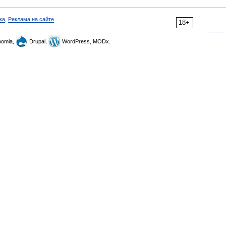
ка
,
Реклама на сайте
18+
omla,
Drupal,
WordPress, MODx.