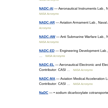
NADC-AI
— Aeronautical Instruments Lab., N
NASA Acronyms
NADC-AR
— Aviation Armament Lab., Naval 
Acronyms
NADC-AW
— Anti Submarine Warfare Lab., N
NASA Acronyms
NADC-ED
— Engineering Development Lab., N
…
NASA Acronyms
NADC-EL
— Aeronautical Electronic and Elect
Contributor: CASI …
NASA Acronyms
NADC-MA
— Aviation Medical Acceleration L
Contributor: CASI …
NASA Acronyms
NaDC
— • sodium dicarboxylate cotranspo