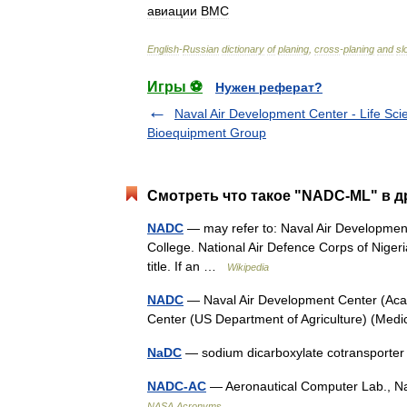
авиации
ВМС
English
-
Russian
dictionary
of
planing
,
cross
-
planing
and
sl
Игры ⚽
Нужен реферат?
Naval Air Development Center - Life Sc
Bioequipment Group
Смотреть что такое "NADC-ML" в д
NADC
— may refer to: Naval Air Developmen
College. National Air Defence Corps of Nigeri
title. If an …
Wikipedia
NADC
— Naval Air Development Center (Acad
Center (US Department of Agriculture) (Med
NaDC
— sodium dicarboxylate cotransport
NADC-AC
— Aeronautical Computer Lab., Na
NASA Acronyms