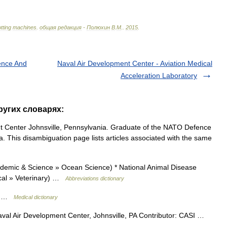
otting
machines
.
общая
редакция
-
Полюхин
В
.
М
.
.
2015
.
ience And
Naval Air Development Center - Aviation Medical
Acceleration Laboratory
ругих словарях:
t Center Johnsville, Pennsylvania. Graduate of the NATO Defence
a. This disambiguation page lists articles associated with the same
emic & Science » Ocean Science) * National Animal Disease
ical » Veterinary) …
Abbreviations dictionary
er …
Medical dictionary
val Air Development Center, Johnsville, PA Contributor: CASI …