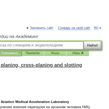
Запомнить сайт
Словарь на свой сайт
RU
едии на Академике
Найти!
Толкования
Переводы
Книги
Игры ⚽
 planing, cross-planing and slotting
-
Aviation
Medical
Acceleration
Laboratory
зучению
влияния
перегрузок
на
организм
человека
НИЦ