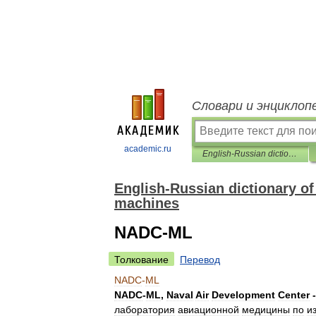
Словари и энциклоп
academic.ru
English-Russian dictionary of planing, cross-planing and slotting machines
English-Russian dictionary of
machines
NADC-ML
Толкование
Перевод
NADC
-
ML
NADC
-
ML
,
Naval
Air
Development
Center
лаборатория
авиационной
медицины
по
и